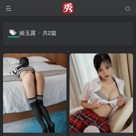
姬玉露
共2篇