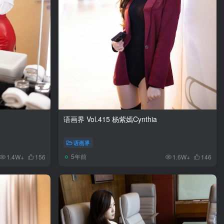
语画界 Vol.415 杨紫嫣Cynthia
语画界
5年前
1.4W+
156
1.6W+
146