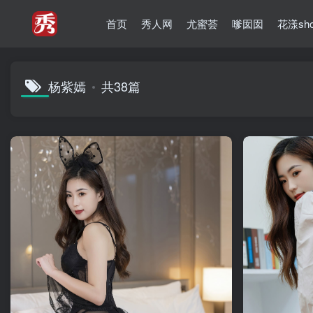
首页
秀人网
尤蜜荟
嗲囡囡
花漾sh
杨紫嫣
共38篇