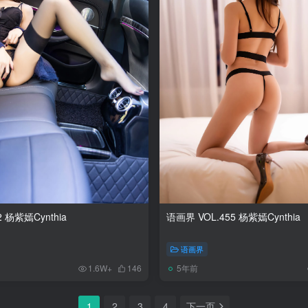
2 杨紫嫣Cynthia
语画界 VOL.455 杨紫嫣Cynthia
语画界
5年前
1.6W+
146
1
2
3
4
下一页