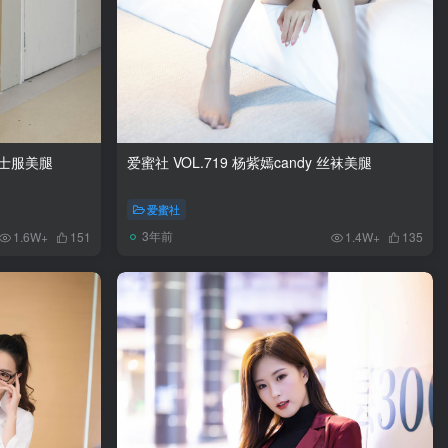
 护士服美腿
爱蜜社 VOL.719 杨紫嫣candy 丝袜美腿
爱蜜社
3年前
1.6W+
151
1.4W+
135