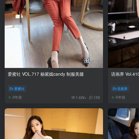
爱蜜社 VOL.717 杨紫嫣candy 制服美腿
语画界 Vol.41
爱蜜社
语画界
3年前
5年前
1.6W+
159