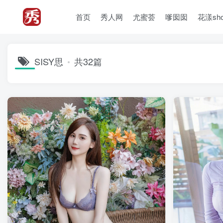
首页
秀人网
尤蜜荟
嗲囡囡
花漾sh
SISY思
共32篇