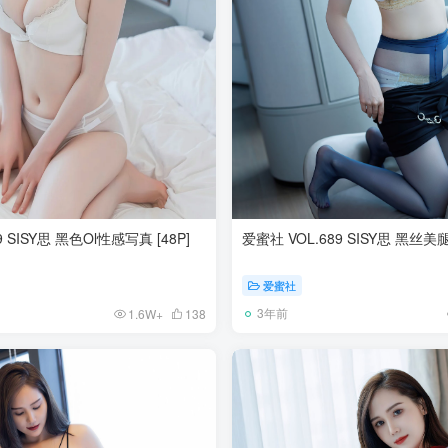
9 SISY思 黑色Ol性感写真 [48P]
爱蜜社 VOL.689 SISY思 黑丝美
爱蜜社
3年前
1.6W+
138