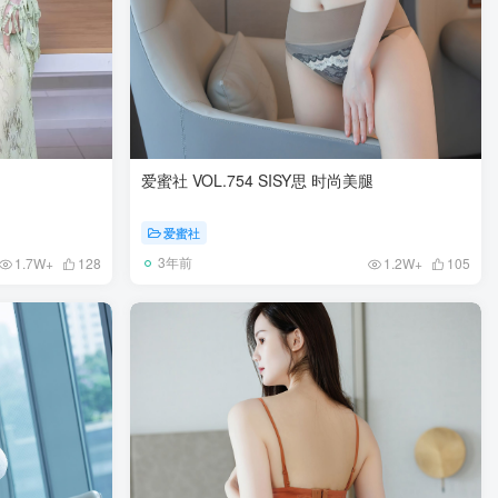
爱蜜社 VOL.754 SISY思 时尚美腿
爱蜜社
3年前
1.7W+
128
1.2W+
105