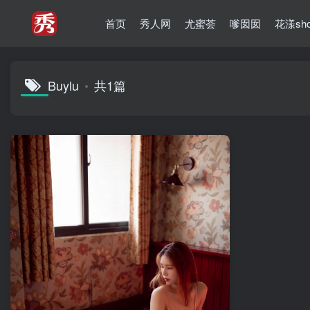
首页
秀人网
尤蜜荟
嗲囡囡
花漾sh
Buylu
共1篇