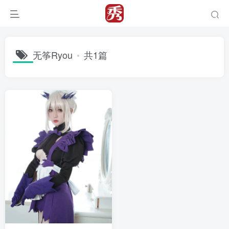
无筝Ryou
共1篇