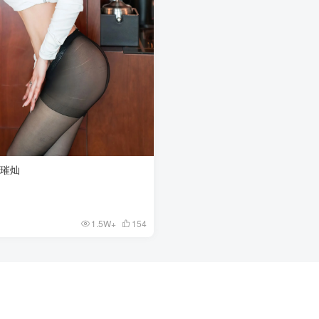
8 璀灿
1.5W+
154