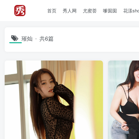
首页
秀人网
尤蜜荟
嗲囡囡
花漾sh
璀灿
共6篇