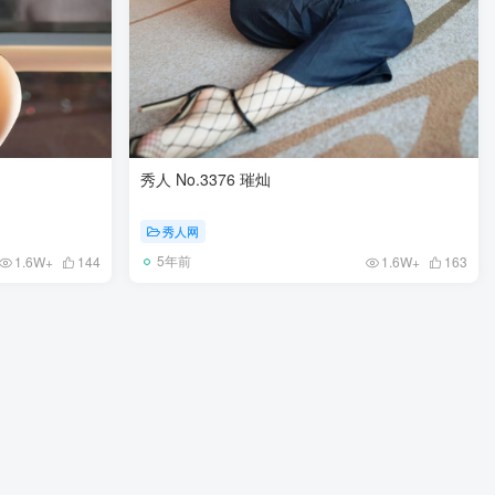
秀人 No.3376 璀灿
秀人网
5年前
1.6W+
144
1.6W+
163