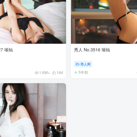
27 璀灿
秀人 No.3516 璀灿
秀人网
5年前
1.6W+
164