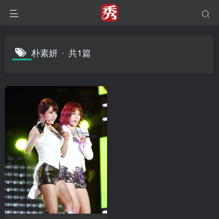
朴素妍
共1篇