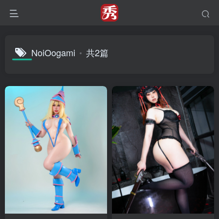
NoiOogami
共2篇