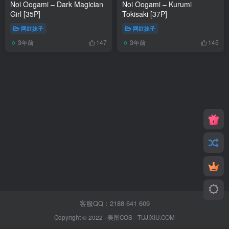
Noi Oogami – Dark Magician
Noi Oogami – Kurumi
Girl [35P]
Tokisaki [37P]
网红妹子
网红妹子
3年前
3年前
147
145
客服QQ：2188 641 609
Copyright © 2022 ·
美图COS
- TUJIXIU.COM