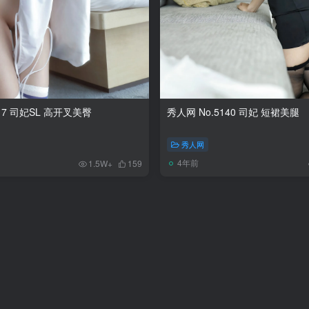
317 司妃SL 高开叉美臀
秀人网 No.5140 司妃 短裙美腿
秀人网
4年前
1.5W+
159