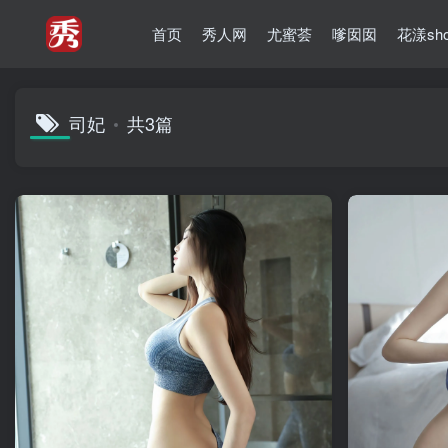
首页
秀人网
尤蜜荟
嗲囡囡
花漾sh
司妃
共3篇