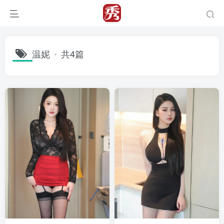
温妮
共4篇