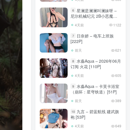
星澜是澜澜叫澜妹呀 –
6
尼尔机械纪元 2B小恶魔
[65P]
4天前
1122
日奈娇 – 电车上班族
7
[222P]
前天
621
水淼Aqua – 2026年06月
8
订阅 火花 [110P]
4天前
605
水淼Aqua – 卡芙卡浴室
9
（崩坏：星穹铁道）[51P]
前天
389
九言 – 碧蓝航线 建武旗
10
袍 [53P]
4天前
649