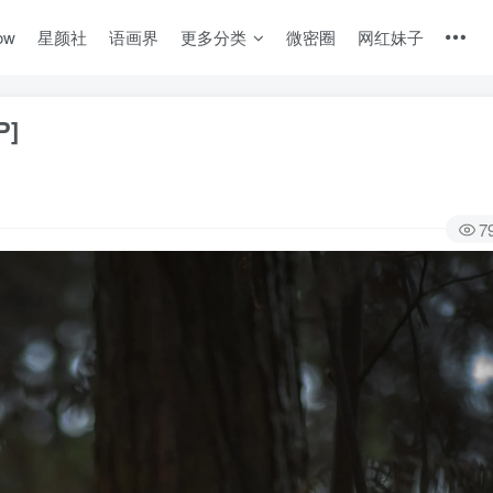
ow
星颜社
语画界
更多分类
微密圈
网红妹子
P]
7