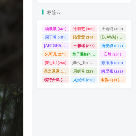
标签云
杨晨晨
徐莉芝
王雨纯
(661)
(469)
(409)
周于希
陆萱萱
[DJAWA]
(401)
(314)
(290)
[ARTGRAVIA]
王馨瑶
唐安琪
(290)
(277)
(277)
朱可儿
鱼子酱fish
安然
(271)
(256)
(254)
梦心玥
妲己_Toxic
蠢沫沫
(250)
(247)
(240)
星之迟迟
周妍希
绮里嘉
(238)
(229)
(222)
模特合集
尤妮丝
水淼aqua
(218)
(212)
(172)