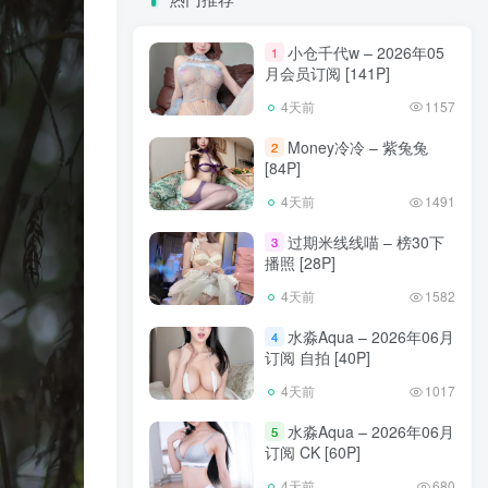
小仓千代w – 2026年05
1
月会员订阅 [141P]
4天前
1157
Money冷冷 – 紫兔兔
2
[84P]
4天前
1491
过期米线线喵 – 榜30下
3
播照 [28P]
4天前
1582
水淼Aqua – 2026年06月
4
订阅 自拍 [40P]
4天前
1017
水淼Aqua – 2026年06月
5
订阅 CK [60P]
4天前
680