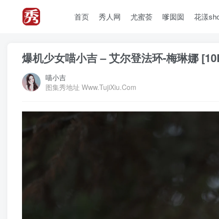
首页
秀人网
尤蜜荟
嗲囡囡
花漾sh
爆机少女喵小吉 – 艾尔登法环-梅琳娜 [10
喵小吉
图集秀地址 Www.TujiXiu.Com