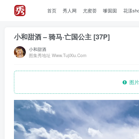
首页
秀人网
尤蜜荟
嗲囡囡
花漾sh
小和甜酒 – 骑马·亡国公主 [37P]
小和甜酒
图集秀地址 Www.TujiXiu.Com
图片