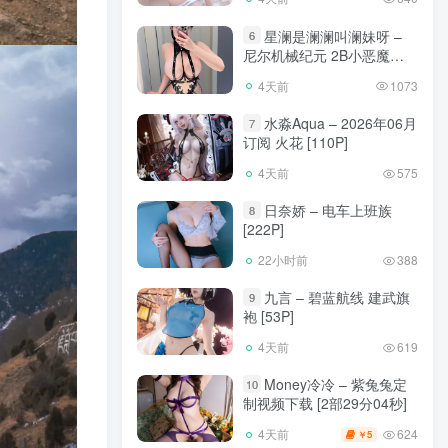
星澜是澜澜叫澜妹呀 –
6
尼尔机械纪元 2B小恶魔
[65P]
4天前
1073
水淼Aqua – 2026年06月
7
订阅 火花 [110P]
4天前
575
日奈娇 – 电车上班族
8
[222P]
22小时前
388
九言 – 碧蓝航线 建武旗
9
袍 [53P]
4天前
619
Money冷冷 – 紫兔兔定
10
制视频下载 [2部29分04秒]
624
4天前
5
￥