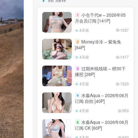
小仓千代w – 2026年05
1
月会员订阅 [141P]
4天前
1037
Money冷冷 – 紫兔兔
2
[84P]
4天前
1417
过期米线线喵 – 榜30下
3
播照 [28P]
4天前
1523
水淼Aqua – 2026年06月
4
订阅 自拍 [40P]
4天前
953
水淼Aqua – 2026年06月
5
订阅 CK [60P]
4天前
640