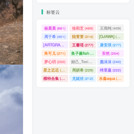
标签云
杨晨晨
徐莉芝
王雨纯
(661)
(469)
(409)
周于希
陆萱萱
[DJAWA]
(401)
(314)
(290)
[ARTGRAVIA]
王馨瑶
唐安琪
(290)
(277)
(277)
朱可儿
鱼子酱fish
安然
(271)
(256)
(254)
梦心玥
妲己_Toxic
蠢沫沫
(250)
(247)
(240)
星之迟迟
周妍希
绮里嘉
(238)
(229)
(222)
模特合集
尤妮丝
水淼aqua
(218)
(212)
(172)