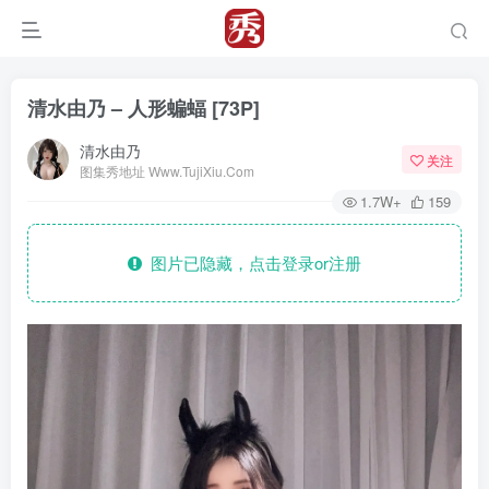
清水由乃 – 人形蝙蝠 [73P]
清水由乃
关注
图集秀地址 Www.TujiXiu.Com
1.7W+
159
图片已隐藏，点击登录or注册