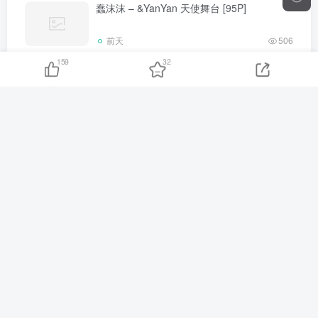
蠢沫沫 – &YanYan 天使舞台 [95P]
前天
506
159
32
小仓千代w – 2026年06月订阅写真 [100P]
前天
538
Neko-薇薇 – 赛博猫猫 [42P]
前天
209
胡桃猫Kurumineko – 裤里丝的秘密 [141P]
前天
486
可可小白兔 – 透明学生服 [64P]
前天
371
Hatori Sama(奈奈紀) – Yinlin Wuthering
Waves [44P]