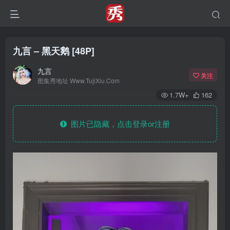
九言 – 黑天鹅 [48P]
九言
关注
图集秀地址 Www.TujiXiu.Com
1.7W+
162
图片已隐藏，点击登录or注册