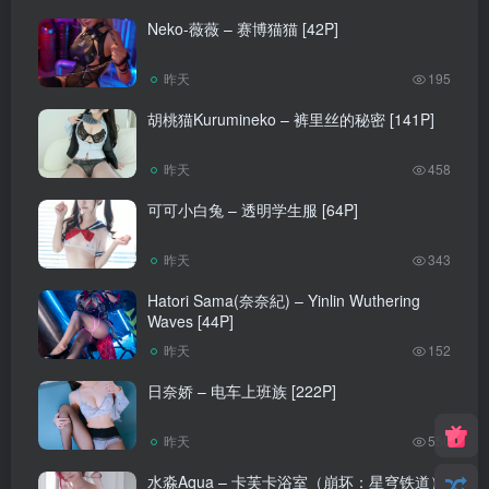
Neko-薇薇 – 赛博猫猫 [42P]
昨天
195
胡桃猫Kurumineko – 裤里丝的秘密 [141P]
昨天
458
可可小白兔 – 透明学生服 [64P]
昨天
343
Hatori Sama(奈奈紀) – Yinlin Wuthering
Waves [44P]
昨天
152
日奈娇 – 电车上班族 [222P]
昨天
550
水淼Aqua – 卡芙卡浴室（崩坏：星穹铁道）