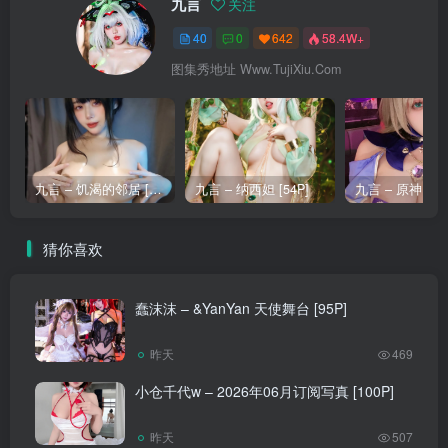
九言
关注
40
0
642
58.4W+
图集秀地址 Www.TujiXiu.Com
九言 – 饥渴的邻居 [12P]
九言 – 纳西妲 [54P]
猜你喜欢
蠢沫沫 – &YanYan 天使舞台 [95P]
昨天
469
小仓千代w – 2026年06月订阅写真 [100P]
昨天
507