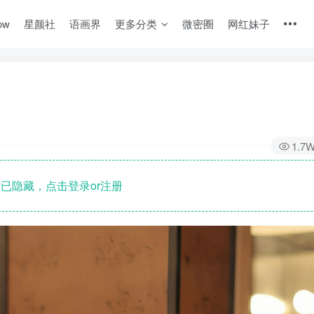
ow
星颜社
语画界
更多分类
微密圈
网红妹子
1.7
已隐藏，点击登录or注册