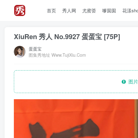
首页
秀人网
尤蜜荟
嗲囡囡
花漾sh
XiuRen 秀人 No.9927 蛋蛋宝 [75P]
蛋蛋宝
图集秀地址 Www.TujiXiu.Com
图片