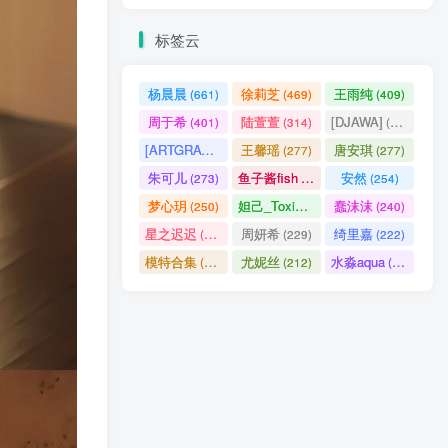
标签云
杨晨晨
徐莉芝
王雨纯
(661)
(469)
(409)
周于希
陆萱萱
[DJAWA]
(401)
(314)
(290)
[ARTGRAVIA]
王馨瑶
唐安琪
(290)
(277)
(277)
朱可儿
鱼子酱fish
安然
(273)
(257)
(254)
梦心玥
妲己_Toxic
蠢沫沫
(250)
(247)
(240)
星之迟迟
周妍希
绮里嘉
(238)
(229)
(222)
模特合集
尤妮丝
水淼aqua
(218)
(212)
(172)