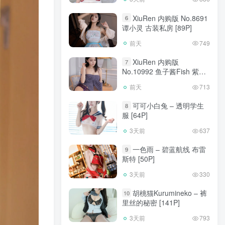
XiuRen 内购版 No.8691
6
谭小灵 古装私房 [89P]
前天
749
XiuRen 内购版
7
No.10992 鱼子酱Fish 紫丝
[120P]
前天
713
可可小白兔 – 透明学生
8
服 [64P]
3天前
637
一色雨 – 碧蓝航线 布雷
9
斯特 [50P]
3天前
330
胡桃猫Kurumineko – 裤
10
里丝的秘密 [141P]
3天前
793