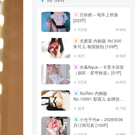
日奈娇 – 电车上班族
1
[222P]
3天前
946
尤蜜荟 内购版 Vol.930
2
朱可儿 泰国旅拍 [109P]
前天
926
水淼Aqua – 卡芙卡浴室
3
（崩坏：星穹铁道）[51P]
3天前
635
XiuRen 内购版
4
No.10991 梨霜儿 金牌技师
[88P]
前天
742
小仓千代w – 2026年06
5
月订阅写真 [100P]
3天前
886