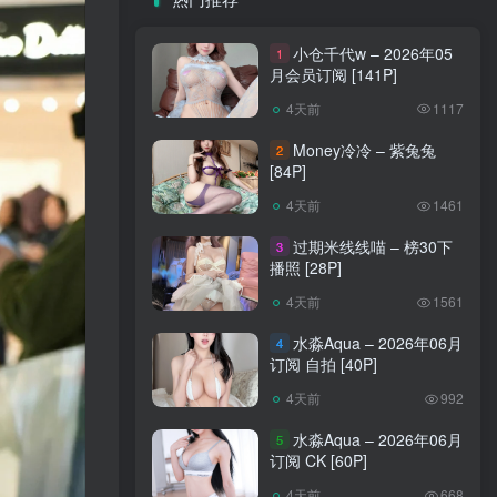
小仓千代w – 2026年05
1
月会员订阅 [141P]
4天前
1117
Money冷冷 – 紫兔兔
2
[84P]
4天前
1461
过期米线线喵 – 榜30下
3
播照 [28P]
4天前
1561
水淼Aqua – 2026年06月
4
订阅 自拍 [40P]
4天前
992
水淼Aqua – 2026年06月
5
订阅 CK [60P]
4天前
668