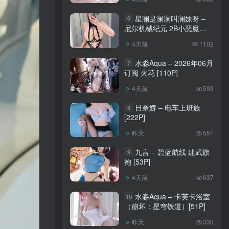
星澜是澜澜叫澜妹呀 –
6
尼尔机械纪元 2B小恶魔
[65P]
4天前
1102
水淼Aqua – 2026年06月
7
订阅 火花 [110P]
4天前
593
日奈娇 – 电车上班族
8
[222P]
昨天
551
九言 – 碧蓝航线 建武旗
9
袍 [53P]
4天前
637
水淼Aqua – 卡芙卡浴室
10
（崩坏：星穹铁道）[51P]
昨天
330