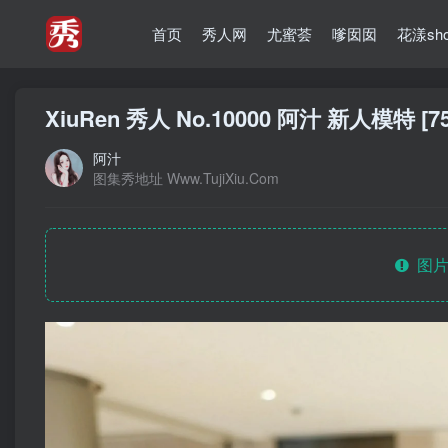
首页
秀人网
尤蜜荟
嗲囡囡
花漾sh
XiuRen 秀人 No.10000 阿汁 新人模特 [75
阿汁
图集秀地址 Www.TujiXiu.Com
图片