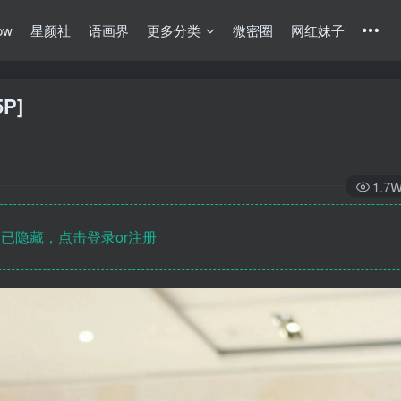
ow
星颜社
语画界
更多分类
微密圈
网红妹子
P]
1.7
已隐藏，点击登录or注册