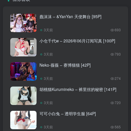
蠢沫沫 – &YanYan 天使舞台 [95P]
3天前
693
小仓千代w – 2026年06月订阅写真 [100P]
3天前
793
Neko-薇薇 – 赛博猫猫 [42P]
3天前
274
胡桃猫Kurumineko – 裤里丝的秘密 [141P]
3天前
720
可可小白兔 – 透明学生服 [64P]
3天前
565