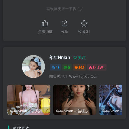
喜欢就支持一下叭 ´◡`
点赞
168
分享
收藏
31
年年Nnian
关注
48
0
862
84.1W+
图集秀地址 Www.TujiXiu.Com
年年Nnian – 古风霓裳 [50P]
年年Nnian – 苗疆少女 [50P]
猜你喜欢