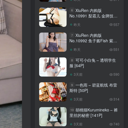
XiuRen 内购版
6
No.10991 梨霜儿 金牌技师
[88P]
昨天
557
XiuRen 内购版
7
No.10992 鱼子酱Fish 紫丝
[120P]
昨天
551
可可小白兔 – 透明学生
8
服 [64P]
3天前
590
一色雨 – 碧蓝航线 布雷
9
斯特 [50P]
3天前
314
胡桃猫Kurumineko – 裤
10
里丝的秘密 [141P]
3天前
740