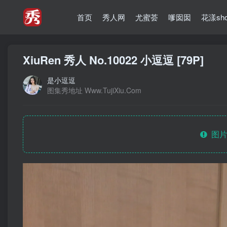
首页
秀人网
尤蜜荟
嗲囡囡
花漾sh
XiuRen 秀人 No.10022 小逗逗 [79P]
是小逗逗
图集秀地址 Www.TujiXiu.Com
图片