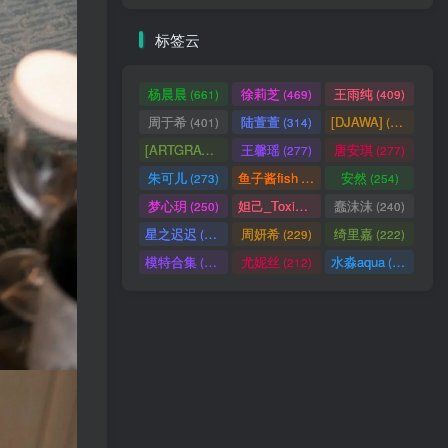
标签云
杨晨晨
徐莉芝
王雨纯
(661)
(469)
(409)
周于希
陆萱萱
[DJAWA]
(401)
(314)
(290)
[ARTGRAVIA]
王馨瑶
唐安琪
(290)
(277)
(277)
朱可儿
鱼子酱fish
安然
(273)
(257)
(254)
梦心玥
妲己_Toxic
蠢沫沫
(250)
(247)
(240)
星之迟迟
周妍希
绮里嘉
(238)
(229)
(222)
模特合集
尤妮丝
水淼aqua
(218)
(212)
(172)