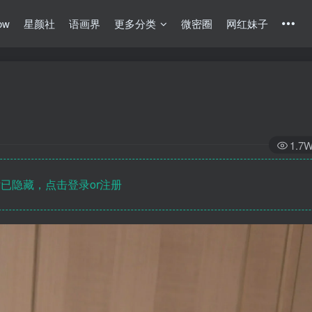
ow
星颜社
语画界
更多分类
微密圈
网红妹子
1.7
已隐藏，点击登录or注册