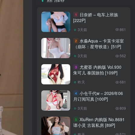
日奈娇 – 电车上班族
1
[222P]
3天前
861
水淼Aqua – 卡芙卡浴室
2
（崩坏：星穹铁道）[51P]
3天前
562
尤蜜荟 内购版 Vol.930
3
朱可儿 泰国旅拍 [109P]
昨天
681
小仓千代w – 2026年06
4
月订阅写真 [100P]
3天前
809
XiuRen 内购版 No.8691
5
谭小灵 古装私房 [89P]
昨天
571