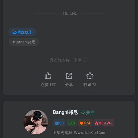
THE END
网红妹子
# Bangni邦尼
喜欢就支持一下叭 ´◡`
点赞
177
分享
收藏
72
Bangni邦尼
关注
63
0
474
35.4W+
图集秀地址 Www.TujiXiu.Com