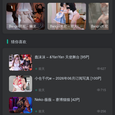
Bangni邦尼 – 幽灵娘 [86P]
Bangni邦尼 – 双人女仆 [67P]
猜你喜欢
蠢沫沫 – &YanYan 天使舞台 [95P]
前天
627
小仓千代w – 2026年06月订阅写真 [100P]
前天
715
Neko-薇薇 – 赛博猫猫 [42P]
前天
256