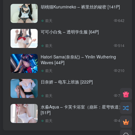
胡桃猫Kurumineko – 裤里丝的秘密 [141P]
前天
642
可可小白兔 – 透明学生服 [64P]
前天
514
Hatori Sama(奈奈紀) – Yinlin Wuthering
Waves [44P]
前天
210
日奈娇 – 电车上班族 [222P]
前天
758
水淼Aqua – 卡芙卡浴室（崩坏：星穹铁道）
[51P]
前天
461