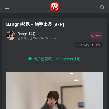
Bangni邦尼 – 触手来袭 [97P]
Bangni邦尼
关注
图集秀地址 Www.TujiXiu.Com
1.9W+
177
图片已隐藏，点击登录or注册