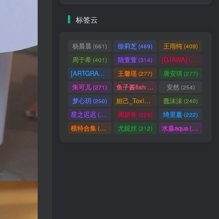
标签云
杨晨晨
徐莉芝
王雨纯
(661)
(469)
(409)
周于希
陆萱萱
[DJAWA]
(401)
(314)
(290)
[ARTGRAVIA]
王馨瑶
唐安琪
(290)
(277)
(277)
朱可儿
鱼子酱fish
安然
(271)
(256)
(254)
梦心玥
妲己_Toxic
蠢沫沫
(250)
(247)
(240)
星之迟迟
周妍希
绮里嘉
(238)
(229)
(222)
模特合集
尤妮丝
水淼aqua
(218)
(212)
(172)