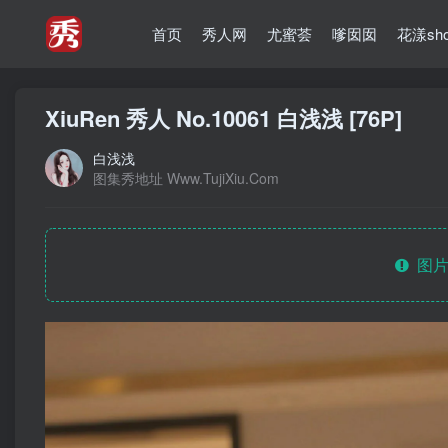
首页
秀人网
尤蜜荟
嗲囡囡
花漾sh
XiuRen 秀人 No.10061 白浅浅 [76P]
白浅浅
图集秀地址 Www.TujiXiu.Com
图片