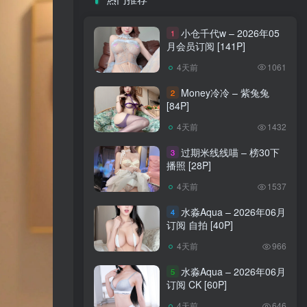
小仓千代w – 2026年05
1
月会员订阅 [141P]
4天前
1061
Money冷冷 – 紫兔兔
2
[84P]
4天前
1432
过期米线线喵 – 榜30下
3
播照 [28P]
4天前
1537
水淼Aqua – 2026年06月
4
订阅 自拍 [40P]
4天前
966
水淼Aqua – 2026年06月
5
订阅 CK [60P]
4天前
646