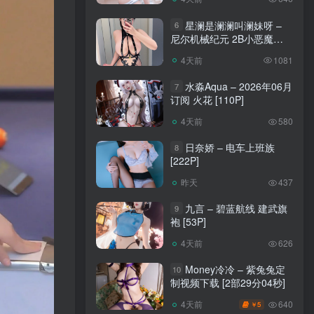
星澜是澜澜叫澜妹呀 –
6
尼尔机械纪元 2B小恶魔
[65P]
4天前
1081
水淼Aqua – 2026年06月
7
订阅 火花 [110P]
4天前
580
日奈娇 – 电车上班族
8
[222P]
昨天
437
九言 – 碧蓝航线 建武旗
9
袍 [53P]
4天前
626
Money冷冷 – 紫兔兔定
10
制视频下载 [2部29分04秒]
640
4天前
5
￥