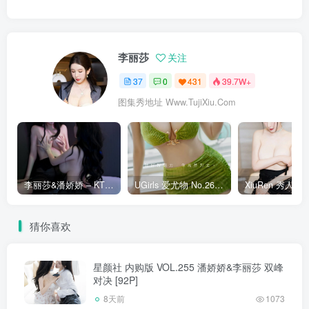
李丽莎
关注
37
0
431
39.7W+
图集秀地址 Www.TujiXiu.Com
李丽莎&潘娇娇 – KTV大冒险 [91P]
UGirls 爱尤物 No.2636 李丽莎 箴言 [35P]
猜你喜欢
星颜社 内购版 VOL.255 潘娇娇&李丽莎 双峰
对决 [92P]
8天前
1073