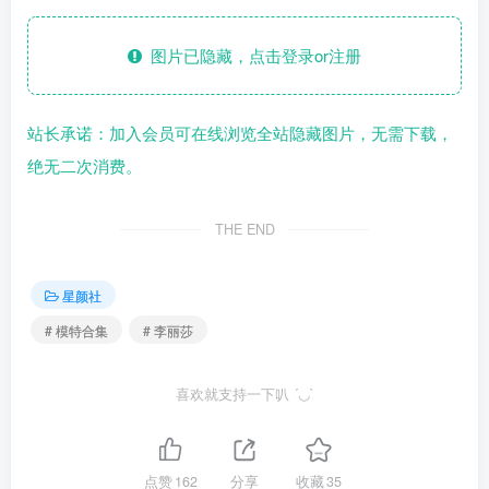
图片已隐藏，点击登录or注册
站长承诺：加入会员可在线浏览全站隐藏图片，无需下载，
绝无二次消费。
THE END
星颜社
# 模特合集
# 李丽莎
喜欢就支持一下叭 ´◡`
点赞
162
分享
收藏
35