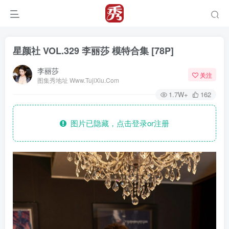
星颜社 VOL.329 李丽莎 模特合集 [78P]
李丽莎
关注
图集秀地址 Www.TujiXiu.Com
1.7W+
162
图片已隐藏，点击登录or注册