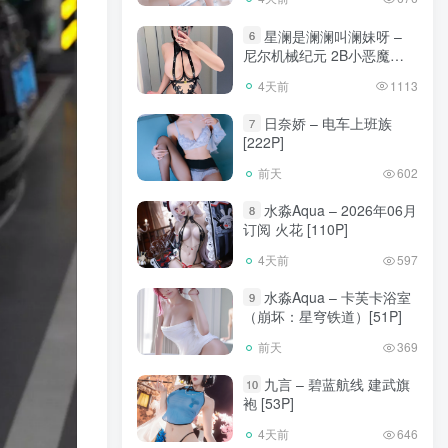
星澜是澜澜叫澜妹呀 –
6
尼尔机械纪元 2B小恶魔
[65P]
4天前
1113
日奈娇 – 电车上班族
7
[222P]
前天
602
水淼Aqua – 2026年06月
8
订阅 火花 [110P]
4天前
597
水淼Aqua – 卡芙卡浴室
9
（崩坏：星穹铁道）[51P]
前天
369
九言 – 碧蓝航线 建武旗
10
袍 [53P]
4天前
646