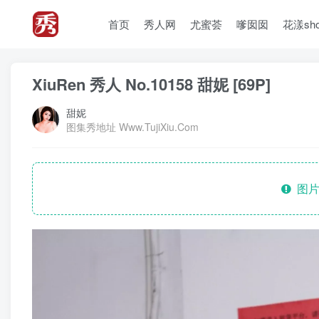
首页
秀人网
尤蜜荟
嗲囡囡
花漾sh
XiuRen 秀人 No.10158 甜妮 [69P]
甜妮
图集秀地址 Www.TujiXiu.Com
图片