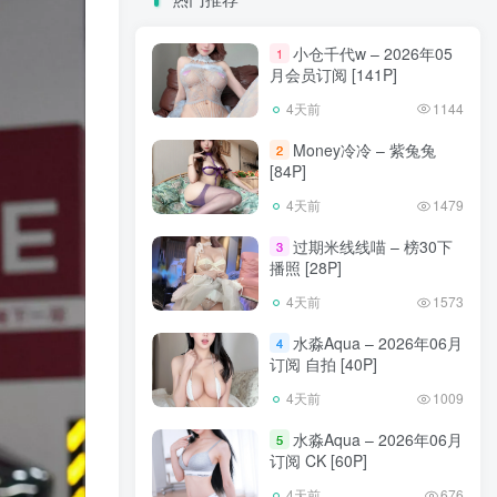
小仓千代w – 2026年05
1
月会员订阅 [141P]
4天前
1144
Money冷冷 – 紫兔兔
2
[84P]
4天前
1479
过期米线线喵 – 榜30下
3
播照 [28P]
4天前
1573
水淼Aqua – 2026年06月
4
订阅 自拍 [40P]
4天前
1009
水淼Aqua – 2026年06月
5
订阅 CK [60P]
4天前
676