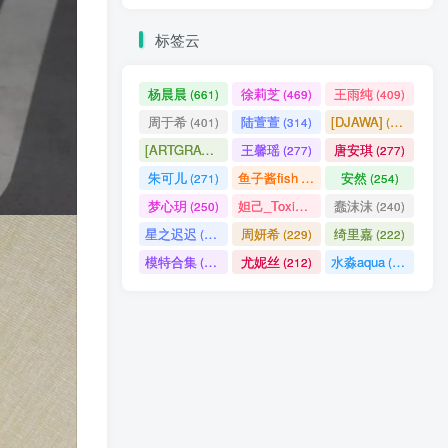
标签云
杨晨晨
徐莉芝
王雨纯
(661)
(469)
(409)
周于希
陆萱萱
[DJAWA]
(401)
(314)
(290)
[ARTGRAVIA]
王馨瑶
唐安琪
(290)
(277)
(277)
朱可儿
鱼子酱fish
安然
(271)
(256)
(254)
梦心玥
妲己_Toxic
蠢沫沫
(250)
(247)
(240)
星之迟迟
周妍希
绮里嘉
(238)
(229)
(222)
模特合集
尤妮丝
水淼aqua
(218)
(212)
(172)