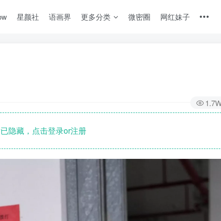
ow
星颜社
语画界
更多分类
微密圈
网红妹子
1.7
已隐藏，点击登录or注册