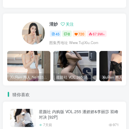
清妙
关注
45
0
720
67.9W+
图集秀地址 Www.TujiXiu.Com
XiuRen 秀人 No.8336 清妙 [93P]
星颜社 VOL.260 清妙 [81P]
猜你喜欢
星颜社 内购版 VOL.255 潘娇娇&李丽莎 双峰
对决 [92P]
7天前
971