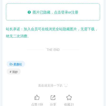
图片已隐藏，点击登录or注册
站长承诺：加入会员可在线浏览全站隐藏图片，无需下载，
绝无二次消费。
THE END
星颜社
# 清妙
喜欢就支持一下叭 ´◡`
点赞
159
分享
收藏
21