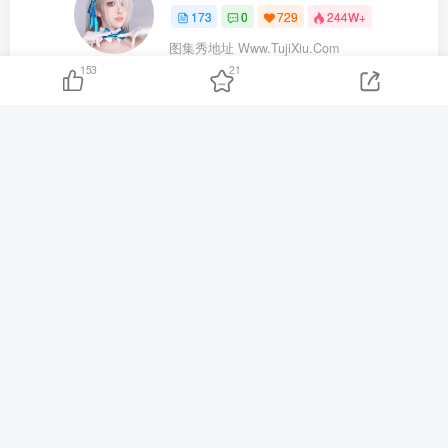
173
0
729
244W+
图集秀地址 Www.TujiXiu.Com
153
21
水淼aqua – 崩坏：星穹铁道 卡芙卡 [93P]
水淼aqua – 葬送的芙莉莲-尤贝尔 [93P]
猜你喜欢
蠢沫沫 – &YanYan 天使舞台 [95P]
16小时前
260
小仓千代w – 2026年06月订阅写真 [100P]
16小时前
267