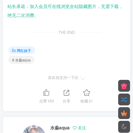
站长承诺：加入会员可在线浏览全站隐藏图片，无需下载，
绝无二次消费。
THE END
网红妹子
# 水淼aqua
喜欢就支持一下叭 ´◡`
点赞
153
分享
收藏
21
水淼aqua
关注