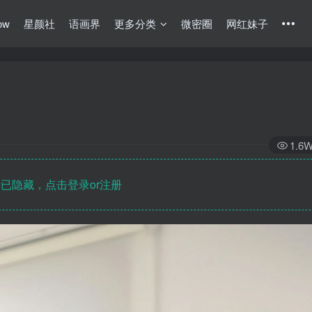
ow
星颜社
语画界
更多分类
微密圈
网红妹子
1.6
已隐藏，点击登录or注册