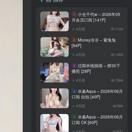
小仓千代w – 2026年05
1
月会员订阅 [141P]
4天前
1124
Money冷冷 – 紫兔兔
2
[84P]
4天前
1464
过期米线线喵 – 榜30下
3
播照 [28P]
4天前
1564
水淼Aqua – 2026年06月
4
订阅 自拍 [40P]
4天前
994
水淼Aqua – 2026年06月
5
订阅 CK [60P]
4天前
671