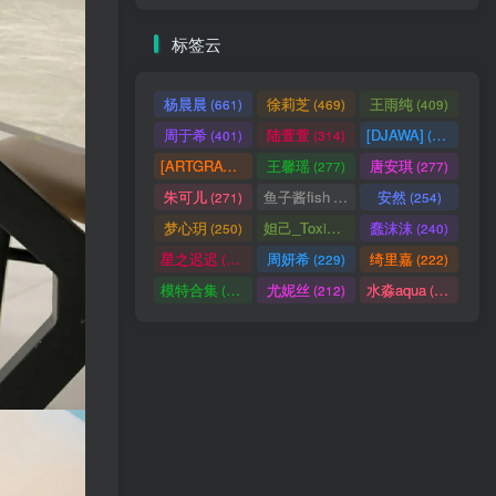
标签云
杨晨晨
徐莉芝
王雨纯
(661)
(469)
(409)
周于希
陆萱萱
[DJAWA]
(401)
(314)
(290)
[ARTGRAVIA]
王馨瑶
唐安琪
(290)
(277)
(277)
朱可儿
鱼子酱fish
安然
(271)
(256)
(254)
梦心玥
妲己_Toxic
蠢沫沫
(250)
(247)
(240)
星之迟迟
周妍希
绮里嘉
(238)
(229)
(222)
模特合集
尤妮丝
水淼aqua
(218)
(212)
(172)