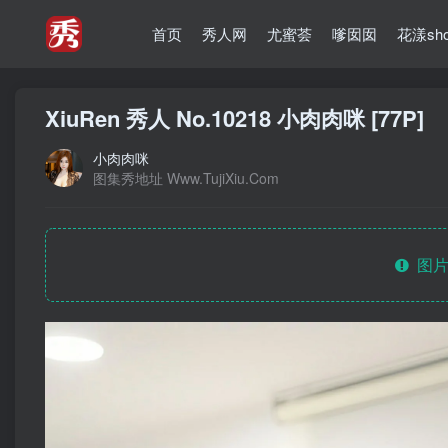
首页
秀人网
尤蜜荟
嗲囡囡
花漾sh
XiuRen 秀人 No.10218 小肉肉咪 [77P]
小肉肉咪
图集秀地址 Www.TujiXiu.Com
图片