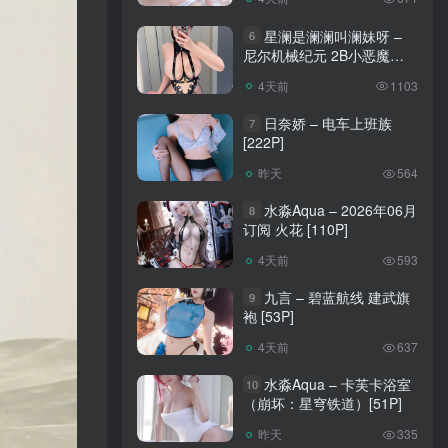
星澜是澜澜叫澜妹呀 –
6
尼尔机械纪元 2B小恶魔
[65P]
4天前
1103
日奈娇 – 电车上班族
7
[222P]
昨天
564
水淼Aqua – 2026年06月
8
订阅 火花 [110P]
4天前
593
九言 – 碧蓝航线 建武旗
9
袍 [53P]
4天前
637
水淼Aqua – 卡芙卡浴室
10
（崩坏：星穹铁道）[51P]
昨天
335