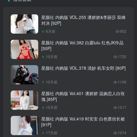
星颜社 内购版 VOL.255 潘娇娇&李丽莎 双峰
对决 [92P]
6天前
952
星颜社 内购版 Vol.382 白露lulu 红色JK作品
[50P]
10天前
1720
星颜社 内购版 VOL.378 清妙 机车女郎 [80P]
10天前
1109
星颜社 内购版 Vol.401 潘娇娇 温婉恋人白玫
瑰 [85P]
15天前
1317
星颜社 内购版 Vol.419 时安安 白色蕾丝长裙
[91P]
17天前
1074