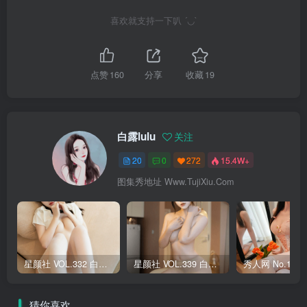
喜欢就支持一下叭 ´◡`
点赞
160
分享
收藏
19
白露lulu
关注
20
0
272
15.4W+
图集秀地址 Www.TujiXiu.Com
星颜社 VOL.332 白露lulu [65P]
星颜社 VOL.339 白露lulu [74P]
猜你喜欢