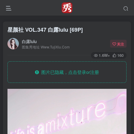
星颜社 VOL.347 白露lulu [69P]
白露lulu
关注
图集秀地址 Www.TujiXiu.Com
1.6W+
160
图片已隐藏，点击登录or注册