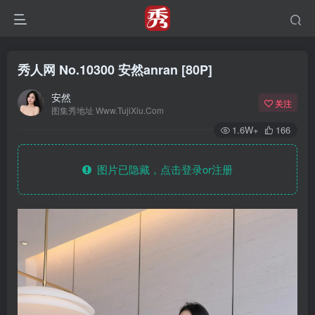
秀人网 No.10300 安然anran [80P]
安然
关注
图集秀地址 Www.TujiXiu.Com
1.6W+
166
图片已隐藏，点击登录or注册