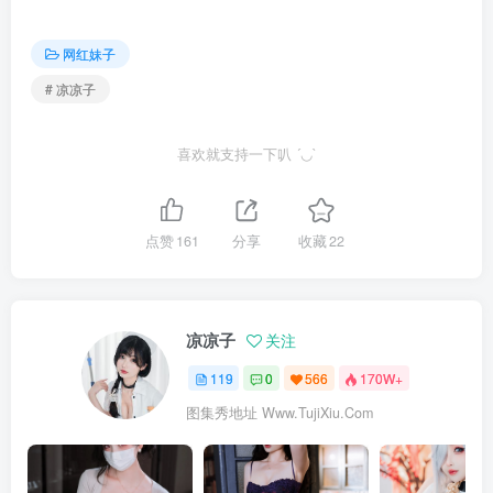
网红妹子
# 凉凉子
喜欢就支持一下叭 ´◡`
点赞
161
分享
收藏
22
凉凉子
关注
119
0
566
170W+
图集秀地址 Www.TujiXiu.Com