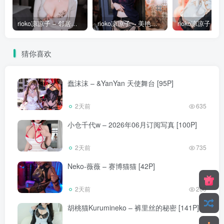
rioko凉凉子 – 邻居家的大姐姐 [58P]
rioko凉凉子 – 美艳小妈 [39P]
猜你喜欢
蠢沫沫 – &YanYan 天使舞台 [95P]
2天前
635
小仓千代w – 2026年06月订阅写真 [100P]
2天前
735
Neko-薇薇 – 赛博猫猫 [42P]
2天前
260
胡桃猫Kurumineko – 裤里丝的秘密 [141P]