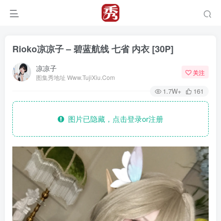
Rioko凉凉子 – 碧蓝航线 七省 内衣 [30P]
凉凉子
关注
图集秀地址 Www.TujiXiu.Com
1.7W+
161
图片已隐藏，点击登录or注册