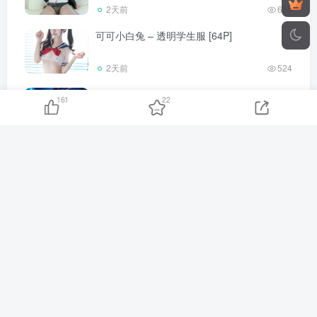
2天前
655
可可小白兔 – 透明学生服 [64P]
2天前
524
Hatori Sama(奈奈紀) – Yinlin Wuthering
161
22
Waves [44P]
2天前
212
日奈娇 – 电车上班族 [222P]
2天前
776
水淼Aqua – 卡芙卡浴室（崩坏：星穹铁道）
[51P]
2天前
476
客服QQ：2188 641 609