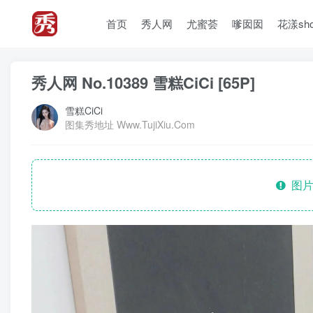
首页
秀人网
尤蜜荟
嗲囡囡
花漾sh
秀人网 No.10389 雪糕CiCi [65P]
雪糕CiCi
图集秀地址 Www.TujiXiu.Com
图片