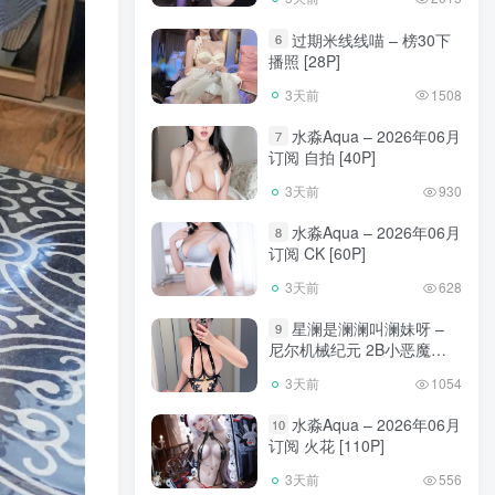
过期米线线喵 – 榜30下
6
播照 [28P]
3天前
1508
水淼Aqua – 2026年06月
7
订阅 自拍 [40P]
3天前
930
水淼Aqua – 2026年06月
8
订阅 CK [60P]
3天前
628
星澜是澜澜叫澜妹呀 –
9
尼尔机械纪元 2B小恶魔
[65P]
3天前
1054
水淼Aqua – 2026年06月
10
订阅 火花 [110P]
3天前
556