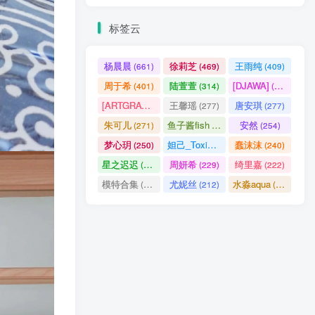
标签云
杨晨晨
徐莉芝
王雨纯
(661)
(469)
(409)
周于希
陆萱萱
[DJAWA]
(401)
(314)
(290)
[ARTGRAVIA]
王馨瑶
唐安琪
(290)
(277)
(277)
朱可儿
鱼子酱fish
安然
(271)
(256)
(254)
梦心玥
妲己_Toxic
蠢沫沫
(250)
(247)
(240)
星之迟迟
周妍希
绮里嘉
(238)
(229)
(222)
模特合集
尤妮丝
水淼aqua
(218)
(212)
(172)