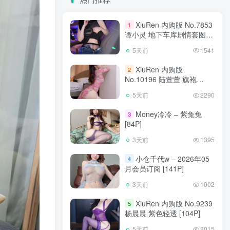
XiuRen 内购版 No.7853
1
谭小灵 地下车库剧情套图
[93P]
5天前
1541
XiuRen 内购版
2
No.10196 陆萱萱 旗袍
[90P]
5天前
2290
Money冷冷 – 紫兔兔
3
[84P]
3天前
1395
小仓千代w – 2026年05
4
月会员订阅 [141P]
3天前
1002
XiuRen 内购版 No.9239
5
杨晨晨 紫色轻透 [104P]
5天前
2015