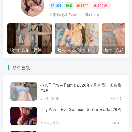
106
0
1102
120W+
图集秀地址 Www.TujiXiu.Com
咬一口兔娘 – 原神 申鹤 [73P]
咬人小小兔(咬一口兔娘) – 3月月票特典『蓝天之恋』&小鹿乱撞 [42P]
猜你喜欢
小仓千代w – Fantia 2026年7月会员订阅合集
[74P]
16小时前
447
Tiny Asa – Eve Swimsuit Stellar Blade [78P]
16小时前
316