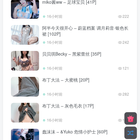
miko酱ww – 足球宝贝 [41P]
16小时前
222
阿半今天很开心 – 蔚蓝档案 调月莉音·银色长
裙 [102P]
16小时前
242
贝贝琪Becky – 黑紫蕾丝 [35P]
16小时前
121
布丁大法 – 大蜜桃 [20P]
16小时前
282
布丁大法 – 灰色毛衣 [17P]
16小时前
182
蠢沫沫 – &Yuko 危情小护士 [60P]