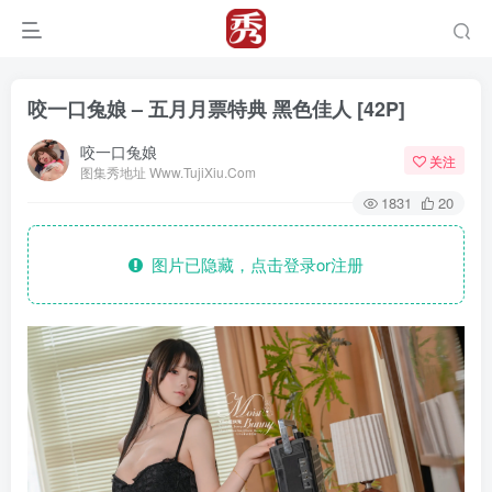
咬一口兔娘 – 五月月票特典 黑色佳人 [42P]
咬一口兔娘
关注
图集秀地址 Www.TujiXiu.Com
1831
20
图片已隐藏，点击登录or注册