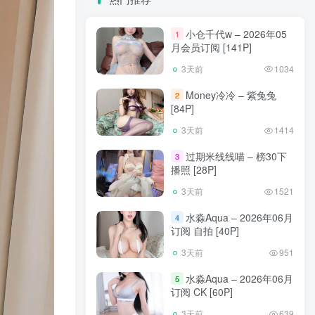
小仓千代w – 2026年05
1
月会员订阅 [141P]
3天前
1034
Money冷冷 – 紫兔兔
2
[84P]
3天前
1414
过期米线线喵 – 榜30下
3
播照 [28P]
3天前
1521
水淼Aqua – 2026年06月
4
订阅 自拍 [40P]
3天前
951
水淼Aqua – 2026年06月
5
订阅 CK [60P]
3天前
639