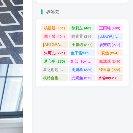
标签云
杨晨晨
徐莉芝
王雨纯
(661)
(469)
(409)
周于希
陆萱萱
[DJAWA]
(401)
(314)
(290)
[ARTGRAVIA]
王馨瑶
唐安琪
(290)
(277)
(277)
朱可儿
鱼子酱fish
安然
(271)
(256)
(254)
梦心玥
妲己_Toxic
蠢沫沫
(250)
(247)
(240)
星之迟迟
周妍希
绮里嘉
(238)
(229)
(222)
模特合集
尤妮丝
水淼aqua
(218)
(212)
(172)