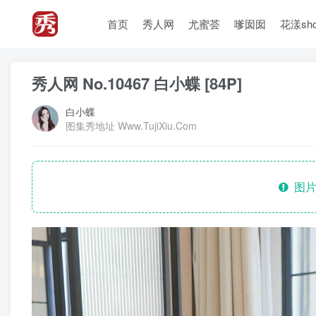
首页
秀人网
尤蜜荟
嗲囡囡
花漾sh
秀人网 No.10467 白小蝶 [84P]
白小蝶
图集秀地址 Www.TujiXiu.Com
图片