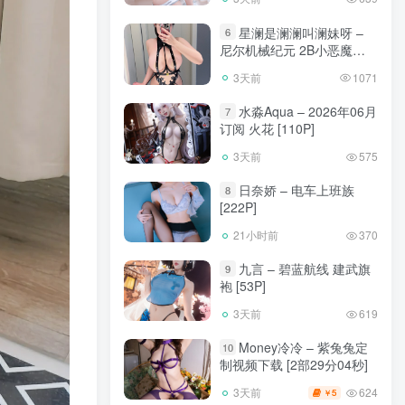
星澜是澜澜叫澜妹呀 –
6
尼尔机械纪元 2B小恶魔
[65P]
3天前
1071
水淼Aqua – 2026年06月
7
订阅 火花 [110P]
3天前
575
日奈娇 – 电车上班族
8
[222P]
21小时前
370
九言 – 碧蓝航线 建武旗
9
袍 [53P]
3天前
619
Money冷冷 – 紫兔兔定
10
制视频下载 [2部29分04秒]
624
3天前
5
￥