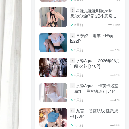
星澜是澜澜叫澜妹呀 –
6
尼尔机械纪元 2B小恶魔
[65P]
5天前
1166
日奈娇 – 电车上班族
7
[222P]
2天前
776
水淼Aqua – 2026年06月
8
订阅 火花 [110P]
5天前
626
水淼Aqua – 卡芙卡浴室
9
（崩坏：星穹铁道）[51P]
2天前
476
九言 – 碧蓝航线 建武旗
10
袍 [53P]
5天前
666