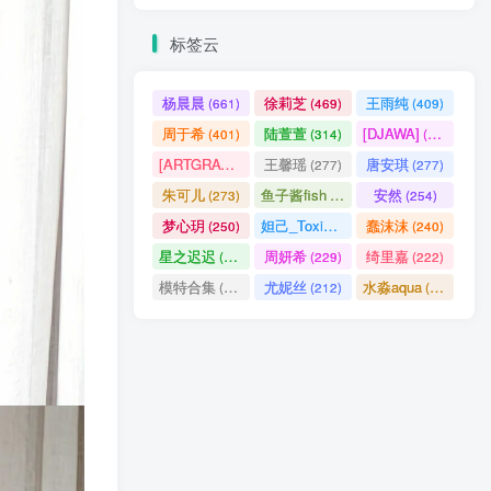
标签云
杨晨晨
徐莉芝
王雨纯
(661)
(469)
(409)
周于希
陆萱萱
[DJAWA]
(401)
(314)
(290)
[ARTGRAVIA]
王馨瑶
唐安琪
(290)
(277)
(277)
朱可儿
鱼子酱fish
安然
(273)
(257)
(254)
梦心玥
妲己_Toxic
蠢沫沫
(250)
(247)
(240)
星之迟迟
周妍希
绮里嘉
(238)
(229)
(222)
模特合集
尤妮丝
水淼aqua
(218)
(212)
(172)