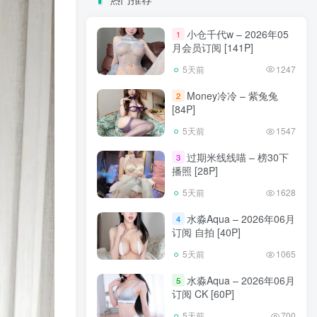
小仓千代w – 2026年05
1
月会员订阅 [141P]
5天前
1247
Money冷冷 – 紫兔兔
2
[84P]
5天前
1547
过期米线线喵 – 榜30下
3
播照 [28P]
5天前
1628
水淼Aqua – 2026年06月
4
订阅 自拍 [40P]
5天前
1065
水淼Aqua – 2026年06月
5
订阅 CK [60P]
5天前
700