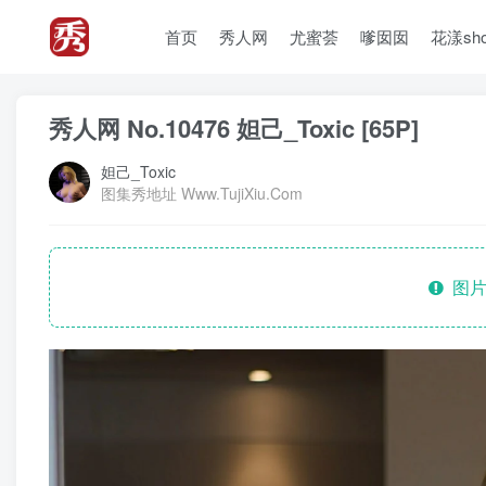
首页
秀人网
尤蜜荟
嗲囡囡
花漾sh
秀人网 No.10476 妲己_Toxic [65P]
妲己_Toxic
图集秀地址 Www.TujiXiu.Com
图片