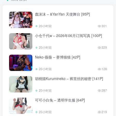
蠢沫沫 – &YanYan 天使舞台 [95P]
20小时前
301
小仓千代w – 2026年06月订阅写真 [100P]
20小时前
329
Neko-薇薇 – 赛博猫猫 [42P]
20小时前
128
胡桃猫Kurumineko – 裤里丝的秘密 [141P]
20小时前
287
可可小白兔 – 透明学生服 [64P]
20小时前
219