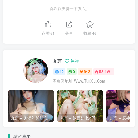
喜欢就支持一下叭 ´◡`
点赞
51
分享
收藏
46
九言
关注
40
0
642
58.4W+
图集秀地址 Www.TujiXiu.Com
九言 – 饥渴的邻居 [12P]
九言 – 纳西妲 [54P]
猜你喜欢