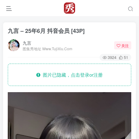
九言 – 25年6月 抖音会员 [43P]
九言
关注
图集秀地址 Www.TujiXiu.Com
3924
51
图片已隐藏，点击登录or注册