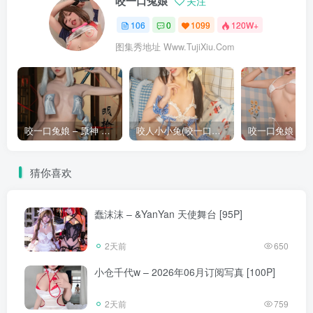
咬一口兔娘
关注
106
0
1099
120W+
图集秀地址 Www.TujiXiu.Com
咬一口兔娘 – 原神 申鹤 [73P]
咬人小小兔(咬一口兔娘) – 3月月票特典『蓝天之恋』&小鹿乱撞 [42P]
猜你喜欢
蠢沫沫 – &YanYan 天使舞台 [95P]
2天前
650
小仓千代w – 2026年06月订阅写真 [100P]
2天前
759