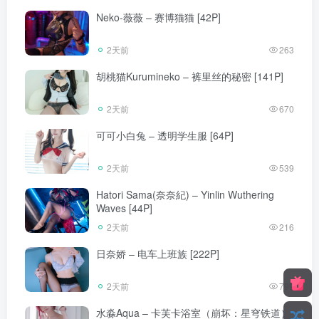
Neko-薇薇 – 赛博猫猫 [42P]
2天前
263
胡桃猫Kurumineko – 裤里丝的秘密 [141P]
2天前
670
可可小白兔 – 透明学生服 [64P]
2天前
539
Hatori Sama(奈奈紀) – Yinlin Wuthering
Waves [44P]
2天前
216
日奈娇 – 电车上班族 [222P]
2天前
799
水淼Aqua – 卡芙卡浴室（崩坏：星穹铁道）