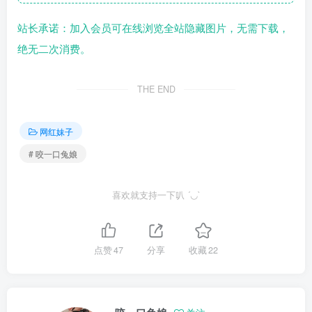
站长承诺：加入会员可在线浏览全站隐藏图片，无需下载，
绝无二次消费。
THE END
网红妹子
# 咬一口兔娘
喜欢就支持一下叭 ´◡`
点赞
47
分享
收藏
22