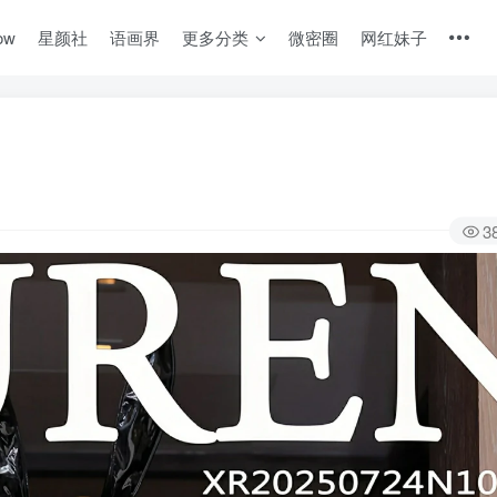
ow
星颜社
语画界
更多分类
微密圈
网红妹子
3