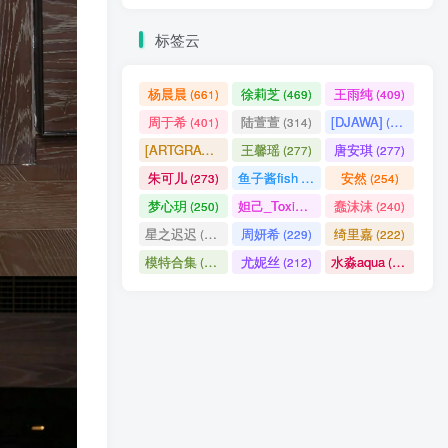
标签云
杨晨晨
徐莉芝
王雨纯
(661)
(469)
(409)
周于希
陆萱萱
[DJAWA]
(401)
(314)
(290)
[ARTGRAVIA]
王馨瑶
唐安琪
(290)
(277)
(277)
朱可儿
鱼子酱fish
安然
(273)
(257)
(254)
梦心玥
妲己_Toxic
蠢沫沫
(250)
(247)
(240)
星之迟迟
周妍希
绮里嘉
(238)
(229)
(222)
模特合集
尤妮丝
水淼aqua
(218)
(212)
(172)