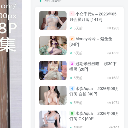
小仓千代w – 2026年05
1
月会员订阅 [141P]
5天前
1263
Money冷冷 – 紫兔兔
2
[84P]
5天前
1553
过期米线线喵 – 榜30下
3
播照 [28P]
5天前
1633
水淼Aqua – 2026年06月
4
订阅 自拍 [40P]
5天前
1074
水淼Aqua – 2026年06月
5
订阅 CK [60P]
5天前
702