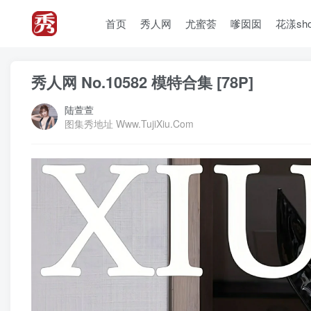
首页
秀人网
尤蜜荟
嗲囡囡
花漾sh
秀人网 No.10582 模特合集 [78P]
陆萱萱
图集秀地址 Www.TujiXiu.Com