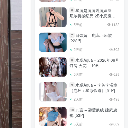
星澜是澜澜叫澜妹呀 –
6
尼尔机械纪元 2B小恶魔
[65P]
5天前
1182
日奈娇 – 电车上班族
7
[222P]
2天前
802
水淼Aqua – 2026年06月
8
订阅 火花 [110P]
5天前
629
水淼Aqua – 卡芙卡浴室
9
（崩坏：星穹铁道）[51P]
2天前
498
九言 – 碧蓝航线 建武旗
10
袍 [53P]
5天前
669