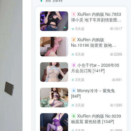
XiuRen 内购版 No.7853
1
谭小灵 地下车库剧情套图
[93P]
5天前
1517
XiuRen 内购版
2
No.10196 陆萱萱 旗袍
[90P]
5天前
2266
小仓千代w – 2026年05
3
月会员订阅 [141P]
3天前
991
Money冷冷 – 紫兔兔
4
[84P]
3天前
1390
XiuRen 内购版 No.9239
5
杨晨晨 紫色轻透 [104P]
5天前
1998