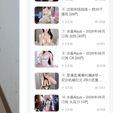
过期米线线喵 – 榜30下
6
播照 [28P]
3天前
1502
水淼Aqua – 2026年06月
7
订阅 自拍 [40P]
3天前
921
水淼Aqua – 2026年06月
8
订阅 CK [60P]
3天前
626
星澜是澜澜叫澜妹呀 –
9
尼尔机械纪元 2B小恶魔
[65P]
3天前
1051
水淼Aqua – 2026年06月
10
订阅 火花 [110P]
3天前
554