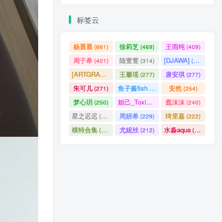
标签云
杨晨晨
徐莉芝
王雨纯
(661)
(469)
(409)
周于希
陆萱萱
[DJAWA]
(401)
(314)
(290)
[ARTGRAVIA]
王馨瑶
唐安琪
(290)
(277)
(277)
朱可儿
鱼子酱fish
安然
(271)
(256)
(254)
梦心玥
妲己_Toxic
蠢沫沫
(250)
(247)
(240)
星之迟迟
周妍希
绮里嘉
(238)
(229)
(222)
模特合集
尤妮丝
水淼aqua
(218)
(212)
(172)