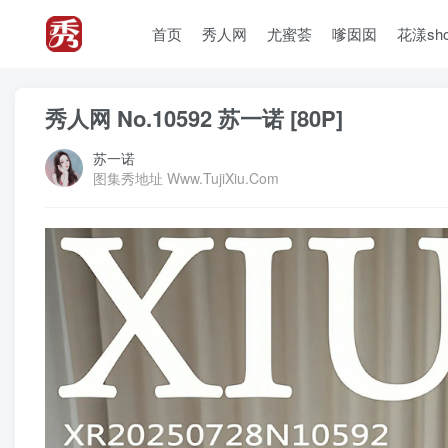
首页
秀人网
尤蜜荟
嗲囡囡
花漾sh
秀人网 No.10592 苏一诺 [80P]
苏一诺
图集秀地址 Www.TujiXiu.Com