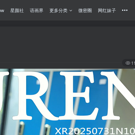
ow
星颜社
语画界
更多分类
微密圈
网红妹子
1