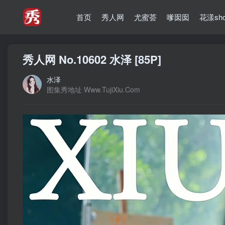
首页
秀人网
尤蜜荟
嗲囡囡
花漾sh
秀人网 No.10602 水泽 [85P]
水泽
图集秀地址 Www.TujiXiu.Com