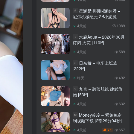
星澜是澜澜叫澜妹呀 –
6
尼尔机械纪元 2B小恶魔
[65P]
4天前
1089
水淼Aqua – 2026年06月
7
订阅 火花 [110P]
4天前
589
日奈娇 – 电车上班族
8
[222P]
昨天
492
九言 – 碧蓝航线 建武旗
9
袍 [53P]
4天前
632
Money冷冷 – 紫兔兔定
10
制视频下载 [2部29分04秒]
657
4天前
5
￥