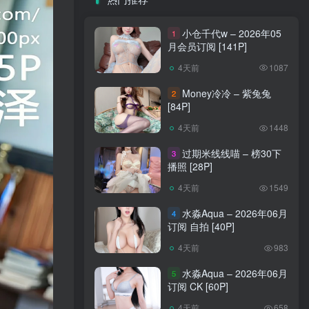
小仓千代w – 2026年05
1
月会员订阅 [141P]
4天前
1087
Money冷冷 – 紫兔兔
2
[84P]
4天前
1448
过期米线线喵 – 榜30下
3
播照 [28P]
4天前
1549
水淼Aqua – 2026年06月
4
订阅 自拍 [40P]
4天前
983
水淼Aqua – 2026年06月
5
订阅 CK [60P]
4天前
658