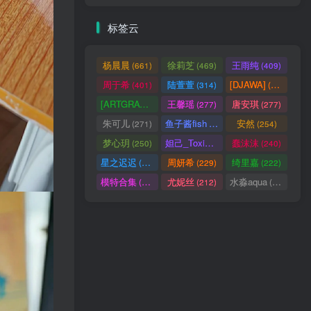
标签云
杨晨晨
徐莉芝
王雨纯
(661)
(469)
(409)
周于希
陆萱萱
[DJAWA]
(401)
(314)
(290)
[ARTGRAVIA]
王馨瑶
唐安琪
(290)
(277)
(277)
朱可儿
鱼子酱fish
安然
(271)
(256)
(254)
梦心玥
妲己_Toxic
蠢沫沫
(250)
(247)
(240)
星之迟迟
周妍希
绮里嘉
(238)
(229)
(222)
模特合集
尤妮丝
水淼aqua
(218)
(212)
(172)