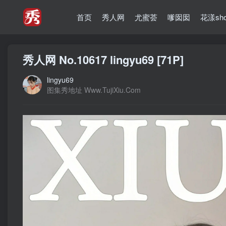
首页
秀人网
尤蜜荟
嗲囡囡
花漾sh
秀人网 No.10617 lingyu69 [71P]
lingyu69
图集秀地址 Www.TujiXiu.Com