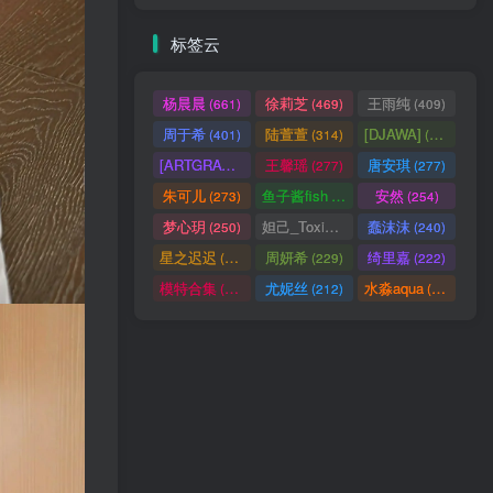
标签云
杨晨晨
徐莉芝
王雨纯
(661)
(469)
(409)
周于希
陆萱萱
[DJAWA]
(401)
(314)
(290)
[ARTGRAVIA]
王馨瑶
唐安琪
(290)
(277)
(277)
朱可儿
鱼子酱fish
安然
(273)
(257)
(254)
梦心玥
妲己_Toxic
蠢沫沫
(250)
(247)
(240)
星之迟迟
周妍希
绮里嘉
(238)
(229)
(222)
模特合集
尤妮丝
水淼aqua
(218)
(212)
(172)