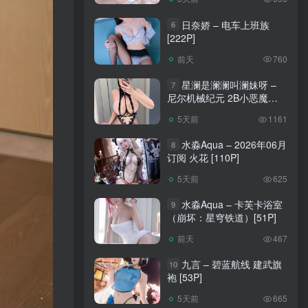
日奈娇 – 电车上班族
6
[222P]
前天
760
星澜是澜澜叫澜妹呀 –
7
尼尔机械纪元 2B小恶魔
[65P]
5天前
1161
水淼Aqua – 2026年06月
8
订阅 火花 [110P]
5天前
625
水淼Aqua – 卡芙卡浴室
9
（崩坏：星穹铁道）[51P]
前天
467
九言 – 碧蓝航线 建武旗
10
袍 [53P]
5天前
665