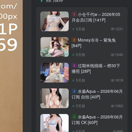
小仓千代w – 2026年05
1
月会员订阅 [141P]
5天前
1231
Money冷冷 – 紫兔兔
2
[84P]
5天前
1540
过期米线线喵 – 榜30下
3
播照 [28P]
5天前
1619
水淼Aqua – 2026年06月
4
订阅 自拍 [40P]
5天前
1060
水淼Aqua – 2026年06月
5
订阅 CK [60P]
5天前
695