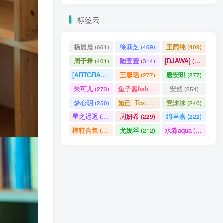
标签云
杨晨晨
徐莉芝
王雨纯
(661)
(469)
(409)
周于希
陆萱萱
[DJAWA]
(401)
(314)
(290)
[ARTGRAVIA]
王馨瑶
唐安琪
(290)
(277)
(277)
朱可儿
鱼子酱fish
安然
(273)
(257)
(254)
梦心玥
妲己_Toxic
蠢沫沫
(250)
(247)
(240)
星之迟迟
周妍希
绮里嘉
(238)
(229)
(222)
模特合集
尤妮丝
水淼aqua
(218)
(212)
(172)