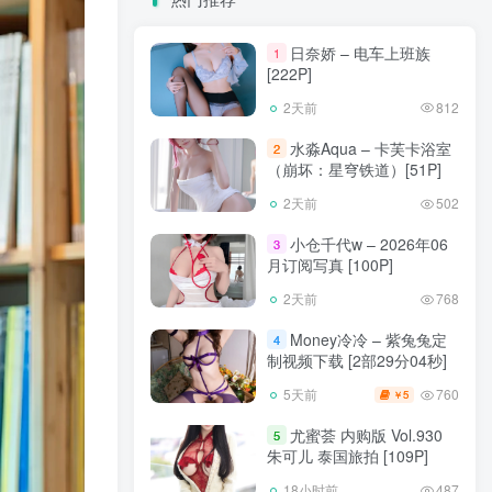
日奈娇 – 电车上班族
1
[222P]
2天前
812
水淼Aqua – 卡芙卡浴室
2
（崩坏：星穹铁道）[51P]
2天前
502
小仓千代w – 2026年06
3
月订阅写真 [100P]
2天前
768
Money冷冷 – 紫兔兔定
4
制视频下载 [2部29分04秒]
760
5天前
5
￥
尤蜜荟 内购版 Vol.930
5
朱可儿 泰国旅拍 [109P]
18小时前
487