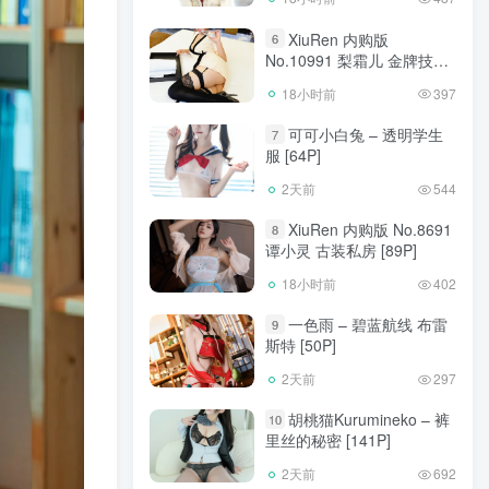
XiuRen 内购版
6
No.10991 梨霜儿 金牌技师
[88P]
18小时前
397
可可小白兔 – 透明学生
7
服 [64P]
2天前
544
XiuRen 内购版 No.8691
8
谭小灵 古装私房 [89P]
18小时前
402
一色雨 – 碧蓝航线 布雷
9
斯特 [50P]
2天前
297
胡桃猫Kurumineko – 裤
10
里丝的秘密 [141P]
2天前
692