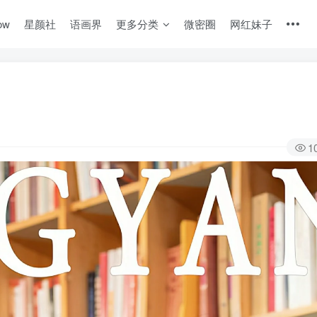
ow
星颜社
语画界
更多分类
微密圈
网红妹子
1