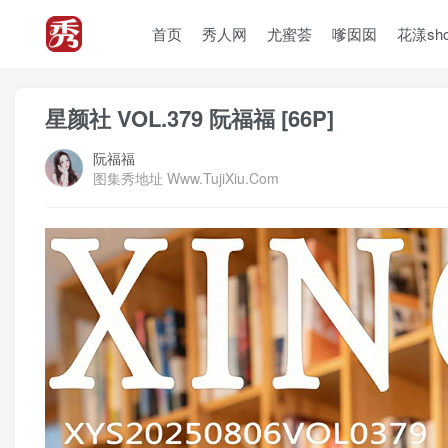
首页
秀人网
尤蜜荟
嗲囡囡
花漾sh
星颜社 VOL.379 阮福福 [66P]
阮福福
图集秀地址 Www.TujiXiu.Com