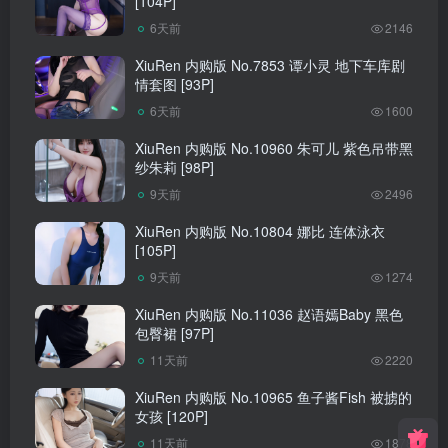
[104P]
6天前
2146
XiuRen 内购版 No.7853 谭小灵 地下车库剧
情套图 [93P]
6天前
1600
XiuRen 内购版 No.10960 朱可儿 紫色吊带黑
纱朱莉 [98P]
9天前
2496
XiuRen 内购版 No.10804 娜比 连体泳衣
[105P]
9天前
1274
XiuRen 内购版 No.11036 赵语嫣Baby 黑色
包臀裙 [97P]
11天前
2220
XiuRen 内购版 No.10965 鱼子酱Fish 被掳的
女孩 [120P]
11天前
1878