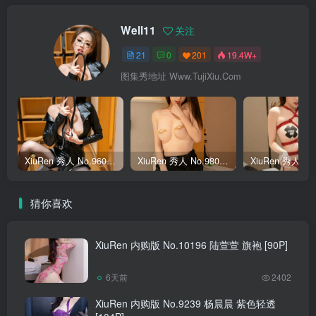
Well11
关注
21
0
201
19.4W+
图集秀地址 Www.TujiXiu.Com
XiuRen 秀人 No.9602 Well11 [79P]
XiuRen 秀人 No.9802 Well11 [73P]
猜你喜欢
XiuRen 内购版 No.10196 陆萱萱 旗袍 [90P]
6天前
2402
XiuRen 内购版 No.9239 杨晨晨 紫色轻透