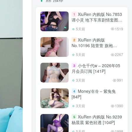
XiuRen 内购版 No.7853
1
谭小灵 地下车库剧情套图
[93P]
5天前
1519
XiuRen 内购版
2
No.10196 陆萱萱 旗袍
[90P]
5天前
2267
小仓千代w – 2026年05
3
月会员订阅 [141P]
3天前
991
Money冷冷 – 紫兔兔
4
[84P]
3天前
1390
XiuRen 内购版 No.9239
5
杨晨晨 紫色轻透 [104P]
5天前
1998