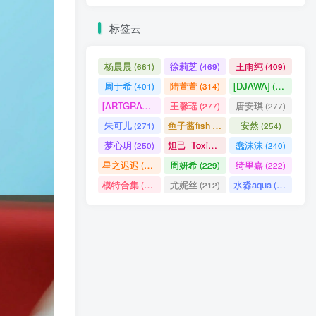
标签云
杨晨晨
徐莉芝
王雨纯
(661)
(469)
(409)
周于希
陆萱萱
[DJAWA]
(401)
(314)
(290)
[ARTGRAVIA]
王馨瑶
唐安琪
(290)
(277)
(277)
朱可儿
鱼子酱fish
安然
(271)
(256)
(254)
梦心玥
妲己_Toxic
蠢沫沫
(250)
(247)
(240)
星之迟迟
周妍希
绮里嘉
(238)
(229)
(222)
模特合集
尤妮丝
水淼aqua
(218)
(212)
(172)