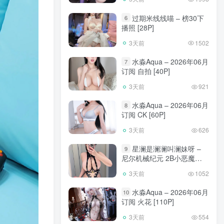
过期米线线喵 – 榜30下
6
播照 [28P]
3天前
1502
水淼Aqua – 2026年06月
7
订阅 自拍 [40P]
3天前
921
水淼Aqua – 2026年06月
8
订阅 CK [60P]
3天前
626
星澜是澜澜叫澜妹呀 –
9
尼尔机械纪元 2B小恶魔
[65P]
3天前
1052
水淼Aqua – 2026年06月
10
订阅 火花 [110P]
3天前
554