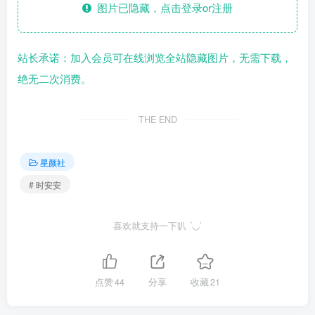
图片已隐藏，点击登录or注册
站长承诺：加入会员可在线浏览全站隐藏图片，无需下载，
绝无二次消费。
THE END
星颜社
# 时安安
喜欢就支持一下叭 ´◡`
点赞
44
分享
收藏
21