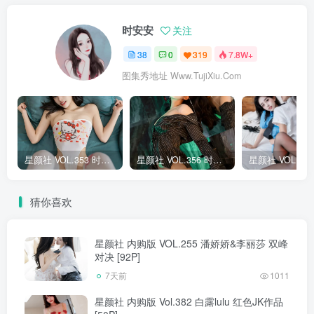
时安安
关注
38
0
319
7.8W+
图集秀地址 Www.TujiXiu.Com
星颜社 VOL.353 时安安 [77P]
星颜社 VOL.356 时安安 [76P]
猜你喜欢
星颜社 内购版 VOL.255 潘娇娇&李丽莎 双峰
对决 [92P]
7天前
1011
星颜社 内购版 Vol.382 白露lulu 红色JK作品