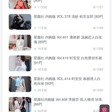
[50P]
11天前
1757
星颜社 内购版 VOL.378 清妙 机车女郎 [80P]
11天前
1129
星颜社 内购版 Vol.401 潘娇娇 温婉恋人白玫
瑰 [85P]
16天前
1338
星颜社 内购版 Vol.419 时安安 白色蕾丝长裙
[91P]
18天前
1083
星顏社 内购版 VOL.414 时安安 春丽诱人白
色丝袜 [90P]
20天前
1540
星颜社内购版 Vol.408 李丽莎 双人缠绵 珍珠
[86P]
34天前
2491