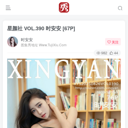
星颜社 VOL.390 时安安 [67P]
时安安
关注
图集秀地址 Www.TujiXiu.Com
982
44