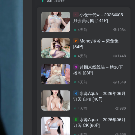
小仓千代w – 2026年05
1
月会员订阅 [141P]
4天前
1084
Money冷冷 – 紫兔兔
2
[84P]
4天前
1448
过期米线线喵 – 榜30下
3
播照 [28P]
4天前
1549
水淼Aqua – 2026年06月
4
订阅 自拍 [40P]
4天前
980
水淼Aqua – 2026年06月
5
订阅 CK [60P]
4天前
656