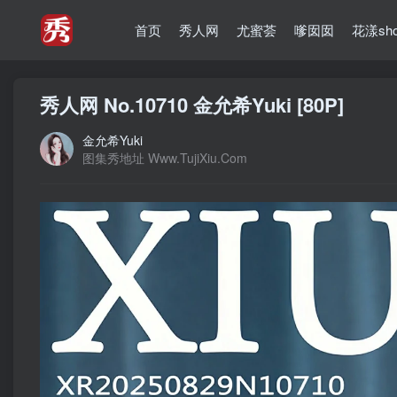
首页
秀人网
尤蜜荟
嗲囡囡
花漾sh
秀人网 No.10710 金允希Yuki [80P]
金允希Yuki
图集秀地址 Www.TujiXiu.Com