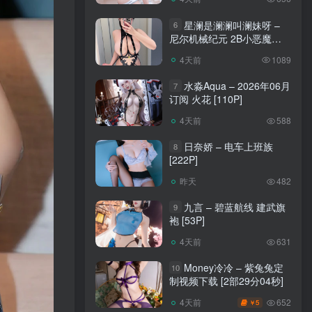
星澜是澜澜叫澜妹呀 –
6
尼尔机械纪元 2B小恶魔
[65P]
4天前
1089
水淼Aqua – 2026年06月
7
订阅 火花 [110P]
4天前
588
日奈娇 – 电车上班族
8
[222P]
昨天
482
九言 – 碧蓝航线 建武旗
9
袍 [53P]
4天前
631
Money冷冷 – 紫兔兔定
10
制视频下载 [2部29分04秒]
652
4天前
5
￥