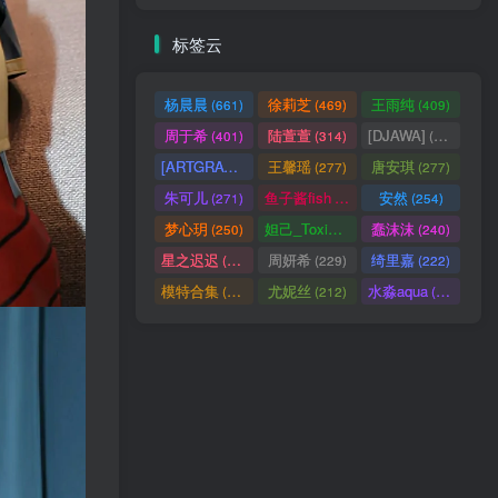
标签云
杨晨晨
徐莉芝
王雨纯
(661)
(469)
(409)
周于希
陆萱萱
[DJAWA]
(401)
(314)
(290)
[ARTGRAVIA]
王馨瑶
唐安琪
(290)
(277)
(277)
朱可儿
鱼子酱fish
安然
(271)
(256)
(254)
梦心玥
妲己_Toxic
蠢沫沫
(250)
(247)
(240)
星之迟迟
周妍希
绮里嘉
(238)
(229)
(222)
模特合集
尤妮丝
水淼aqua
(218)
(212)
(172)