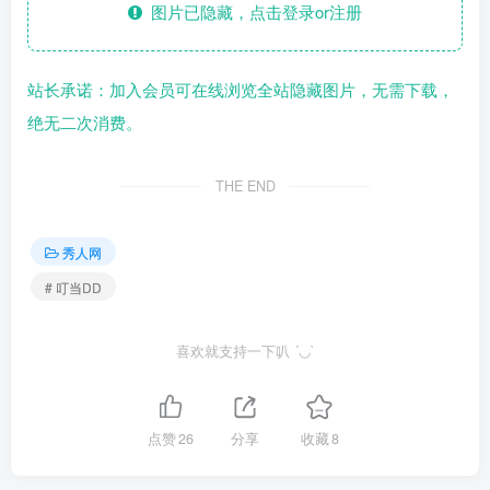
图片已隐藏，点击登录or注册
站长承诺：加入会员可在线浏览全站隐藏图片，无需下载，
绝无二次消费。
THE END
秀人网
# 叮当DD
喜欢就支持一下叭 ´◡`
点赞
26
分享
收藏
8