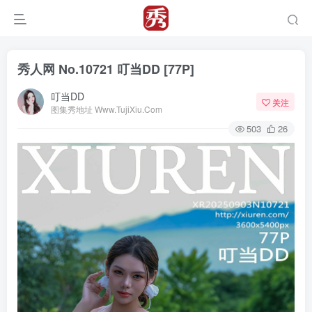
秀人网 No.10721 叮当DD [77P]
叮当DD
关注
图集秀地址 Www.TujiXiu.Com
503
26