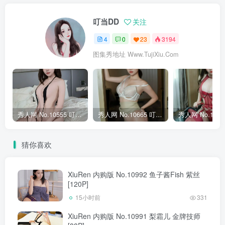
叮当DD
关注
4
0
23
3194
图集秀地址 Www.TujiXiu.Com
秀人网 No.10555 叮当DD [75P]
秀人网 No.10665 叮当DD [72P]
猜你喜欢
XiuRen 内购版 No.10992 鱼子酱Fish 紫丝
[120P]
15小时前
331
XiuRen 内购版 No.10991 梨霜儿 金牌技师