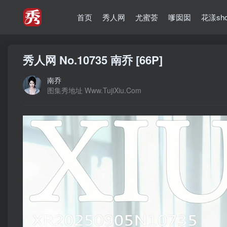
首页
秀人网
尤蜜荟
嗲囡囡
花漾sh
秀人网 No.10735 南乔 [66P]
南乔
图集秀地址 Www.TujiXiu.Com