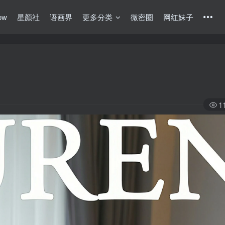
ow
星颜社
语画界
更多分类
微密圈
网红妹子
1