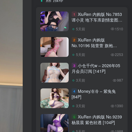
XiuRen 内购版 No.7853
1
谭小灵 地下车库剧情套图
[93P]
5天前
1510
XiuRen 内购版
2
No.10196 陆萱萱 旗袍
[90P]
5天前
2253
小仓千代w – 2026年05
3
月会员订阅 [141P]
3天前
987
Money冷冷 – 紫兔兔
4
[84P]
3天前
1390
XiuRen 内购版 No.9239
5
杨晨晨 紫色轻透 [104P]
5天前
1988