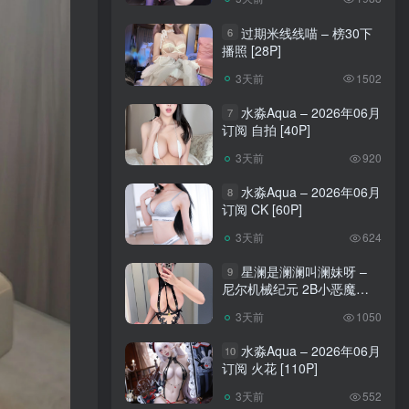
过期米线线喵 – 榜30下
6
播照 [28P]
3天前
1502
水淼Aqua – 2026年06月
7
订阅 自拍 [40P]
3天前
920
水淼Aqua – 2026年06月
8
订阅 CK [60P]
3天前
624
星澜是澜澜叫澜妹呀 –
9
尼尔机械纪元 2B小恶魔
[65P]
3天前
1050
水淼Aqua – 2026年06月
10
订阅 火花 [110P]
3天前
552