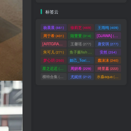
标签云
杨晨晨
徐莉芝
王雨纯
(661)
(469)
(409)
周于希
陆萱萱
[DJAWA]
(401)
(314)
(290)
[ARTGRAVIA]
王馨瑶
唐安琪
(290)
(277)
(277)
朱可儿
鱼子酱fish
安然
(271)
(256)
(254)
梦心玥
妲己_Toxic
蠢沫沫
(250)
(247)
(240)
星之迟迟
周妍希
绮里嘉
(238)
(229)
(222)
模特合集
尤妮丝
水淼aqua
(218)
(212)
(172)