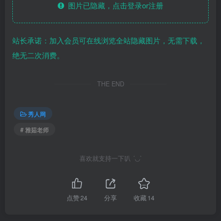
图片已隐藏，点击登录or注册
站长承诺：加入会员可在线浏览全站隐藏图片，无需下载，
绝无二次消费。
THE END
秀人网
# 雅茹老师
喜欢就支持一下叭 ´◡`
点赞
24
分享
收藏
14