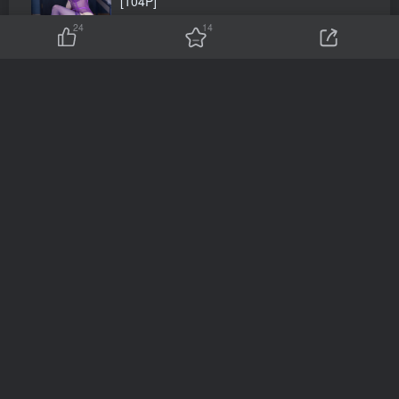
[104P]
7天前
2266
24
14
XiuRen 内购版 No.7853 谭小灵 地下车库剧
情套图 [93P]
7天前
1662
XiuRen 内购版 No.10960 朱可儿 紫色吊带黑
纱朱莉 [98P]
10天前
2567
XiuRen 内购版 No.10804 娜比 连体泳衣
[105P]
10天前
1296
XiuRen 内购版 No.11036 赵语嫣Baby 黑色
包臀裙 [97P]
12天前
2271
XiuRen 内购版 No.10965 鱼子酱Fish 被掳的
女孩 [120P]
12天前
1913