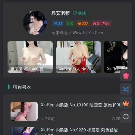
雅茹老师
关注
23
0
232
31.7W+
图集秀地址 Www.TujiXiu.Com
嗲囡囡 VOL.480 雅茹老师 [64P]
XiuRen 秀人 No.8788 雅茹老师 [74P]
猜你喜欢
XiuRen 内购版 No.10196 陆萱萱 旗袍 [90P]
7天前
2509
XiuRen 内购版 No.9239 杨晨晨 紫色轻透