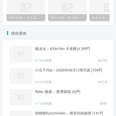
神沢永莉 – 主人喜欢这套吗 [63P]
神沢永莉 – 别当欧尼酱 [55P]
猜你喜欢
蠢沫沫 – &YanYan 天使舞台 [95P]
12小时前
215
小仓千代w – 2026年06月订阅写真 [100P]
12小时前
213
Neko-薇薇 – 赛博猫猫 [42P]
12小时前
83
胡桃猫Kurumineko – 裤里丝的秘密 [141P]