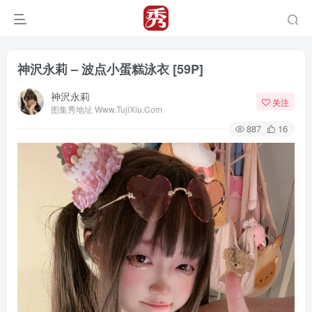
神沢永莉 – 波点小蛋糕泳衣 [59P]
神沢永莉
关注
图集秀地址 Www.TujiXiu.Com
887
16