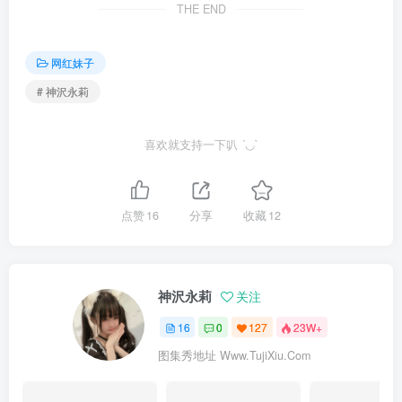
THE END
网红妹子
# 神沢永莉
喜欢就支持一下叭 ´◡`
点赞
16
分享
收藏
12
神沢永莉
关注
16
0
127
23W+
图集秀地址 Www.TujiXiu.Com