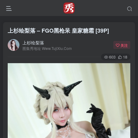
上杉绘梨落 – FGO黑枪呆 皇家糖霜 [39P]
上杉绘梨落
关注
图集秀地址 Www.TujiXiu.Com
603
18