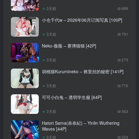
3天前
689
小仓千代w – 2026年06月订阅写真 [100P]
3天前
791
Neko-薇薇 – 赛博猫猫 [42P]
3天前
273
胡桃猫Kurumineko – 裤里丝的秘密 [141P]
3天前
715
可可小白兔 – 透明学生服 [64P]
3天前
563
Hatori Sama(奈奈紀) – Yinlin Wuthering
Waves [44P]
3天前
224