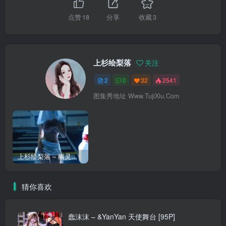
点赞
18
分享
收藏
3
上杉绘梨落
关注
2
0
32
2541
图集秀地址 Www.TujiXiu.Com
上杉绘梨落 – 幽灵娘 [37P]
猜你喜欢
蠢沫沫 – &YanYan 天使舞台 [95P]