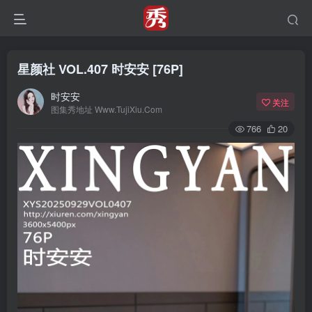
星颜社 VOL.407 时安安 [76P]
时安安
关注
图集秀地址 Www.TujiXiu.Com
766
20