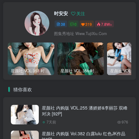
时安安
关注
38
0
319
7.8W+
图集秀地址 Www.TujiXiu.Com
星颜社 VOL.353 时安安 [77P]
星颜社 VOL.356 时安安 [76P]
猜你喜欢
星颜社 内购版 VOL.255 潘娇娇&李丽莎 双峰
对决 [92P]
7天前
976
星颜社 内购版 Vol.382 白露lulu 红色JK作品