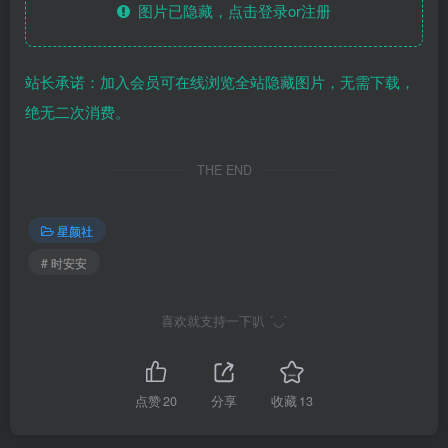
图片已隐藏，点击登录or注册
站长承诺：加入会员可在线浏览全站隐藏图片，无需下载，
绝无二次消费。
THE END
星颜社
# 时安安
喜欢就支持一下叭 ´◡`
点赞
20
分享
收藏
13