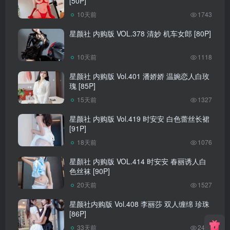
[50P]
10天前
1743
星颜社 内购版 VOL.378 清妙 机车女郎 [80P]
10天前
1118
星颜社 内购版 Vol.401 潘娇娇 温婉恋人白玫
瑰 [85P]
15天前
1327
星颜社 内购版 Vol.419 时安安 白色蕾丝长裙
[91P]
18天前
1076
星顏社 内购版 VOL.414 时安安 春丽诱人白
色丝袜 [90P]
20天前
1527
星颜社内购版 Vol.408 李丽莎 双人缠绵 珍珠
[86P]
33天前
2488