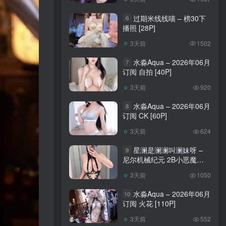
过期米线线喵 – 榜30下
6
播照 [28P]
3天前
1502
水淼Aqua – 2026年06月
7
订阅 自拍 [40P]
3天前
920
水淼Aqua – 2026年06月
8
订阅 CK [60P]
3天前
624
星澜是澜澜叫澜妹呀 –
9
尼尔机械纪元 2B小恶魔
[65P]
3天前
1050
水淼Aqua – 2026年06月
10
订阅 火花 [110P]
3天前
552