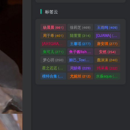
标签云
杨晨晨
徐莉芝
王雨纯
(661)
(469)
(409)
周于希
陆萱萱
[DJAWA]
(401)
(314)
(290)
[ARTGRAVIA]
王馨瑶
唐安琪
(290)
(277)
(277)
朱可儿
鱼子酱fish
安然
(271)
(256)
(254)
梦心玥
妲己_Toxic
蠢沫沫
(250)
(247)
(240)
星之迟迟
周妍希
绮里嘉
(238)
(229)
(222)
模特合集
尤妮丝
水淼aqua
(218)
(212)
(172)