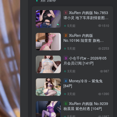
XiuRen 内购版 No.7853
1
谭小灵 地下车库剧情套图
[93P]
5天前
1510
XiuRen 内购版
2
No.10196 陆萱萱 旗袍
[90P]
5天前
2253
小仓千代w – 2026年05
3
月会员订阅 [141P]
3天前
987
Money冷冷 – 紫兔兔
4
[84P]
3天前
1390
XiuRen 内购版 No.9239
5
杨晨晨 紫色轻透 [104P]
5天前
1987